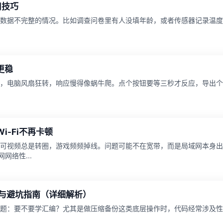
用技巧
数据不完整的情况。比如调查问卷里有人没填年龄，或者传感器记录温度
更稳
，电脑风扇狂转，响应慢得像蜗牛爬。点个按钮要等三秒才反应，导出个
-Fi不再卡顿
可视频总是转圈，游戏频频掉线。问题可能不在宽带，而是局域网本身出
网络性...
骤与避坑指南（详细解析）
题：要不要学汇编？尤其是做压缩备份这类底层操作时，代码经常涉及性