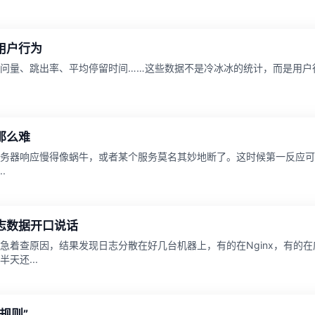
用户行为
问量、跳出率、平均停留时间……这些数据不是冷冰冰的统计，而是用户
那么难
务器响应慢得像蜗牛，或者某个服务莫名其妙地断了。这时候第一反应可
.
志数据开口说话
急着查原因，结果发现日志分散在好几台机器上，有的在Nginx，有的
天还...
规则”