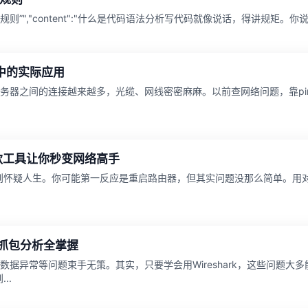
语法规则”","content":"什么是代码语法分析写代码就像说话，得讲规矩。你
中的实际应用
务器之间的连接越来越多，光缆、网线密密麻麻。以前查网络问题，靠pi
几款工具让你秒变网络高手
冲到怀疑人生。你可能第一反应是重启路由器，但其实问题没那么简单。用对
到抓包分析全掌握
据异常等问题束手无策。其实，只要学会用Wireshark，这些问题大多
..