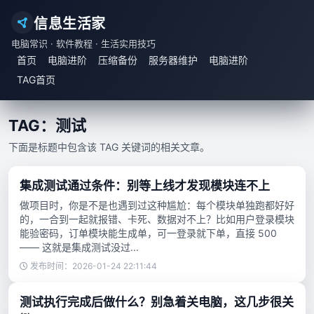
信息生活家
电脑常识 · 软件教程 · 生活实用技巧
首页
电脑进阶
压缩备份
服务器维护
电脑进阶
TAG首页
TAG：测试
下面是标题中包含该 TAG 关键词的相关文章。
集成测试通过条件：别等上线才发现模块连不上
做项目时，你是不是也遇到过这种尴尬：每个模块单独跑都好好
的，一合到一起就报错、卡死、数据对不上？比如用户登录模块
能验密码，订单模块能生成单，可一登录就下单，直接 500
—— 这就是集成测试没过...
发布时间：2026-01-24 22:11:44
测试执行完成后做什么？别急着关电脑，这几步很关