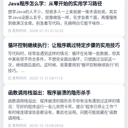
Java程序怎么学：从零开始的实用学习路径
想学Java的人不少，但很多人一上来就被一堆术语劝退。其实
学Java没那么玄乎，就像做饭一样，先学会煮个面，再慢慢练
到做满汉全席。别急着写代码，先搞明白它能干啥你...
发布时间：2026-01-01 21:10:22
循环控制继续执行：让程序跳过特定步骤的实用技巧
写代码时，经常会遇到这样的情况：循环在处理一批数据，但其
中某些项不符合条件，不想完全跳出循环，只想跳过当前这一
次，继续跑后面的。这时候，就需要用到“循环控制继续执行”的
技巧。 ...
发布时间：2025-12-21 08:11:13
函数调用栈溢出：程序崩溃的隐形杀手
函数调用栈溢出：程序崩溃的隐形杀手你有没有遇到过这样的情
况：写好的程序运行一会儿突然卡死，提示“程序已停止工作”？
有时候连错误信息都没有，重启也没用。问题可能就藏在“函数
调用栈...
发布时间：2025-12-15 08:29:55