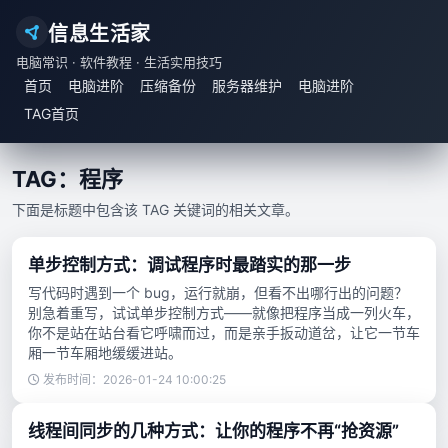
信息生活家
电脑常识 · 软件教程 · 生活实用技巧
首页
电脑进阶
压缩备份
服务器维护
电脑进阶
TAG首页
TAG：程序
下面是标题中包含该 TAG 关键词的相关文章。
单步控制方式：调试程序时最踏实的那一步
写代码时遇到一个 bug，运行就崩，但看不出哪行出的问题？
别急着重写，试试单步控制方式——就像把程序当成一列火车，
你不是站在站台看它呼啸而过，而是亲手扳动道岔，让它一节车
厢一节车厢地缓缓进站。
发布时间：2026-01-24 10:00:25
线程间同步的几种方式：让你的程序不再“抢资源”