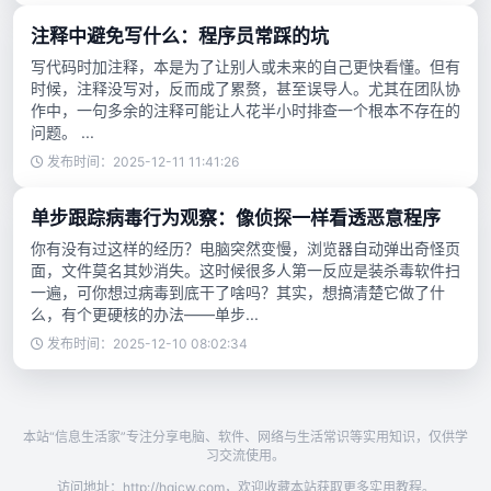
注释中避免写什么：程序员常踩的坑
写代码时加注释，本是为了让别人或未来的自己更快看懂。但有
时候，注释没写对，反而成了累赘，甚至误导人。尤其在团队协
作中，一句多余的注释可能让人花半小时排查一个根本不存在的
问题。 ...
发布时间：2025-12-11 11:41:26
单步跟踪病毒行为观察：像侦探一样看透恶意程序
你有没有过这样的经历？电脑突然变慢，浏览器自动弹出奇怪页
面，文件莫名其妙消失。这时候很多人第一反应是装杀毒软件扫
一遍，可你想过病毒到底干了啥吗？其实，想搞清楚它做了什
么，有个更硬核的办法——单步...
发布时间：2025-12-10 08:02:34
本站“信息生活家”专注分享电脑、软件、网络与生活常识等实用知识，仅供学
习交流使用。
访问地址：http://hqjcw.com，欢迎收藏本站获取更多实用教程。