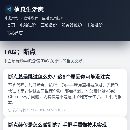
信息生活家
电脑常识 · 软件教程 · 生活实用技巧
首页
电脑进阶
压缩备份
服务器维护
电脑进阶
TAG首页
TAG：断点
下面是标题中包含该 TAG 关键词的相关文章。
断点总是跳过怎么办？这5个原因你可能没注意
写完代码，加好断点，按F5一跑——断点直接被跳过，光标飞
快往下走，调试窗口里连个影子都看不到。别急着怀疑VS或
Chrome出了问题，先看看是不是这几个地方卡住了。 1. 代码根
本...
发布时间：2026-01-24 21:40:32
断点续传是怎么做到的？手把手看懂技术实现