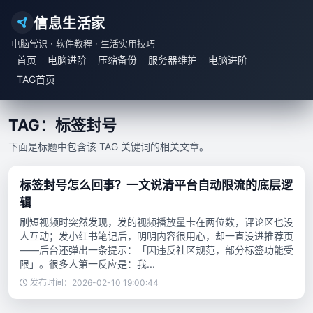
信息生活家
电脑常识 · 软件教程 · 生活实用技巧
首页
电脑进阶
压缩备份
服务器维护
电脑进阶
TAG首页
TAG：标签封号
下面是标题中包含该 TAG 关键词的相关文章。
标签封号怎么回事？一文说清平台自动限流的底层逻
辑
刷短视频时突然发现，发的视频播放量卡在两位数，评论区也没
人互动；发小红书笔记后，明明内容很用心，却一直没进推荐页
——后台还弹出一条提示：「因违反社区规范，部分标签功能受
限」。很多人第一反应是：我...
发布时间：2026-02-10 19:00:44