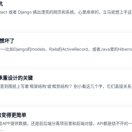
坑
eact 或者 Django 搞出漂亮的网页和系统，心里痒痒的，立马就想
架惯坏了
jango的models、Rails的ActiveRecord，或者Java里的Hi
承重设计的关键
意到图纸上写着‘框架结构’或‘框剪结构’？别小看这几个字，它们直接关
口变得更简单
给APP提供数据，还是前后端分离项目里和前端对接，API都是绕不开的
.