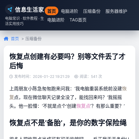
信息生活家
首页
电脑进阶
压缩备份
服务器维护
电脑常识 · 软件教程 · 生
电脑进阶
TAG首页
活实用技巧
首页
> 压缩备份
恢复点创建有必要吗？别等文件丢了才
后悔
发布时间：2026-01-22 19:21:29
阅读：541 次
上周朋友小陈急匆匆跑来问我：‘我电脑重装系统前没建
恢
复
点，现在微信聊天记录全没了，能找回来吗？’我摇摇
头。他一脸懵：‘不就是点个‘创建
恢复点
’？有那么重要？’
恢复点不是‘备胎’，是你的数字保险绳