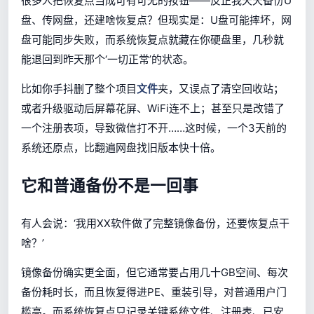
很多人把恢复点当成可有可无的按钮——反正我天天备份U
盘、传网盘，还建啥恢复点？但现实是：U盘可能摔坏，网
盘可能同步失败，而系统恢复点就藏在你硬盘里，几秒就
能退回到昨天那个‘一切正常’的状态。
比如你手抖删了整个项目
文件
夹，又误点了清空回收站；
或者升级驱动后屏幕花屏、WiFi连不上；甚至只是改错了
一个注册表项，导致微信打不开……这时候，一个3天前的
系统还原点，比翻遍网盘找旧版本快十倍。
它和普通备份不是一回事
有人会说：‘我用XX软件做了完整镜像备份，还要恢复点干
啥？’
镜像备份确实更全面，但它通常要占用几十GB空间、每次
备份耗时长，而且恢复得进PE、重装引导，对普通用户门
槛高。而系统恢复点只记录关键系统文件、注册表、已安