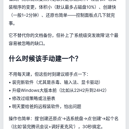
装程序的变更，体积小（默认最多占磁盘10%）、创建快
（一般1–2分钟）、还原也简单——控制面板点几下就完
事。
它不替代你的文档备份，但补上了‘系统级突发故障’这个最
容易被忽略的缺口。
什么时候该手动建一个？
不用每天建，但这些时刻建议顺手点一下：
• 装完新软件（尤其是杀毒、输入法、显卡驱动）
• 升级Windows大版本前（比如从22H2升到24H2）
• 修改过组策略或注册表
• 明天要给爸妈远程装软件，怕出问题
操作也简单：搜‘创建还原点’→选系统盘→点‘创建’→起个名
（比如‘装完腾讯会议+调好麦克风’），30秒搞定。