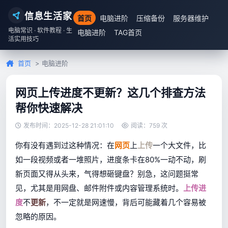
信息生活家
首页
电脑进阶
压缩备份
服务器维护
电脑常识 · 软件教程 · 生
电脑进阶
TAG首页
活实用技巧
首页
> 电脑进阶
网页上传进度不更新？这几个排查方法
帮你快速解决
发布时间：2025-12-28 21:01:10
阅读：759 次
你有没有遇到过这种情况：在
网页
上
上传
一个大文件，比
如一段视频或者一堆照片，进度条卡在80%一动不动，刷
新页面又得从头来，气得想砸键盘？别急，这问题挺常
见，尤其是用网盘、邮件附件或内容管理系统时。
上传进
度
不
更新
，不一定就是网速慢，背后可能藏着几个容易被
忽略的原因。