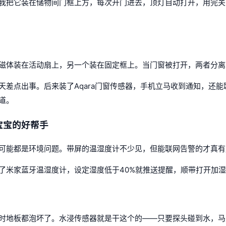
我把它装在储物间门框上方，每次开门进去，顶灯自动打开，用完关
磁体装在活动扇上，另一个装在固定框上。当门窗被打开，两者分离
天差点出事。后来装了Aqara门窗传感器，手机立马收到通知，还
道。
宝宝的好帮手
可能都是环境问题。带屏的温湿度计不少见，但能联网告警的才真有
了米家蓝牙温湿度计，设定湿度低于40%就推送提醒，顺带打开加
时地板都泡坏了。水浸传感器就是干这个的——只要探头碰到水，马