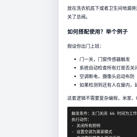
放在洗衣机底下或者卫生间地漏旁
关了总阀。
如何搭配使用？举个例子
假设你出门上班：
门一关，门窗传感器触发
系统自动检查所有灯是否关
空调断电，摄像头启动布防
如果检测到还有人在屋内，
这套逻辑不需要复杂编程，米家、H
触发条件：主门关闭 && 时间为工作日 
执行动作：

- 关闭所有照明

- 设置空调为离家模式
