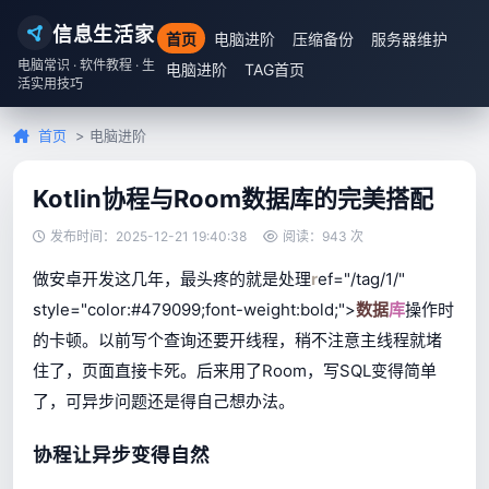
信息生活家
首页
电脑进阶
压缩备份
服务器维护
电脑常识 · 软件教程 · 生
电脑进阶
TAG首页
活实用技巧
首页
> 电脑进阶
Kotlin协程与Room数据库的完美搭配
发布时间：2025-12-21 19:40:38
阅读：943 次
做安卓开发这几年，最头疼的就是处理
r
ef="/tag/1/"
style="color:#479099;font-weight:bold;">
数据
库
操作时
的卡顿。以前写个查询还要开线程，稍不注意主线程就堵
住了，页面直接卡死。后来用了Room，写SQL变得简单
了，可异步问题还是得自己想办法。
协程让异步变得自然